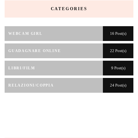
CATEGORIES
16 Post(s)
WEBCAM GIRL
22 Post(s)
GUADAGNARE ONLINE
9 Post(s)
LIBRI/FILM
24 Post(s)
RELAZIONI/COPPIA