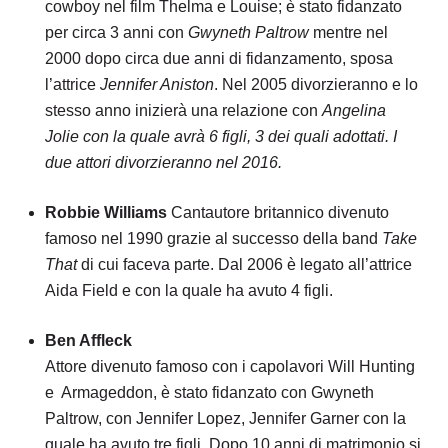
cowboy nel film Thelma e Louise; è stato fidanzato
per circa 3 anni con
Gwyneth Paltrow
mentre nel
2000 dopo circa due anni di fidanzamento, sposa
l’attrice
Jennifer Aniston
. Nel 2005 divorzieranno e lo
stesso anno inizierà una relazione con
Angelina
Jolie con la quale avrà 6 figli, 3 dei quali adottati. I
due attori divorzieranno nel 2016.
Robbie Williams
Cantautore britannico divenuto
famoso nel 1990 grazie al successo della band
Take
That
di cui faceva parte. Dal 2006 è legato all’attrice
Aida Field e con la quale ha avuto 4 figli.
Ben Affleck
Attore divenuto famoso con i capolavori Will Hunting
e Armageddon, è stato fidanzato con Gwyneth
Paltrow, con Jennifer Lopez, Jennifer Garner con la
quale ha avuto tre figli. Dopo 10 anni di matrimonio si