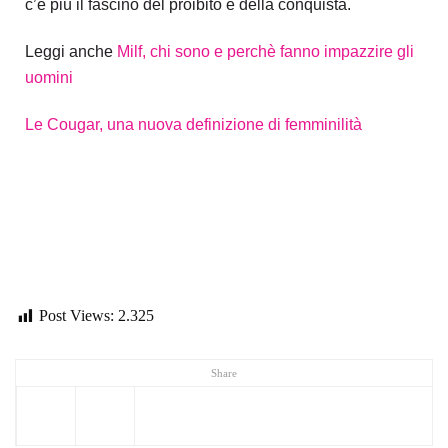
c’è più il fascino del proibito e della conquista.
Leggi anche
Milf, chi sono e perchè fanno impazzire gli
uomini
Le Cougar, una nuova definizione di femminilità
ma perchè l’uomo maturo piace?
Perchè l’uomo maturo piace
Post Views:
2.325
Share