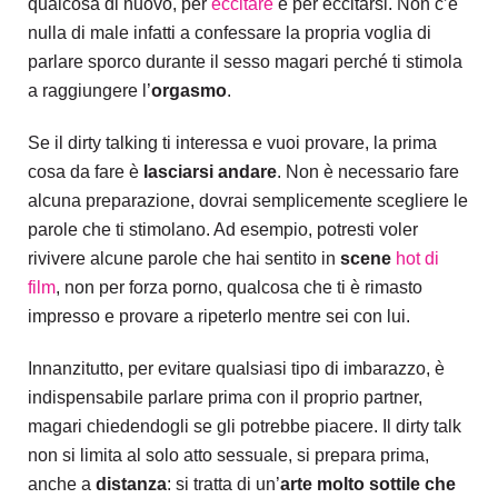
qualcosa di nuovo, per
eccitare
e per eccitarsi. Non c’è
nulla di male infatti a confessare la propria voglia di
parlare sporco durante il sesso magari perché ti stimola
a raggiungere l’
orgasmo
.
Se il dirty talking ti interessa e vuoi provare, la prima
cosa da fare è
lasciarsi andare
. Non è necessario fare
alcuna preparazione, dovrai semplicemente scegliere le
parole che ti stimolano. Ad esempio, potresti voler
rivivere alcune parole che hai sentito in
scene
hot di
film
, non per forza porno, qualcosa che ti è rimasto
impresso e provare a ripeterlo mentre sei con lui.
Innanzitutto, per evitare qualsiasi tipo di imbarazzo, è
indispensabile parlare prima con il proprio partner,
magari chiedendogli se gli potrebbe piacere. Il dirty talk
non si limita al solo atto sessuale, si prepara prima,
anche a
distanza
: si tratta di un’
arte molto sottile che