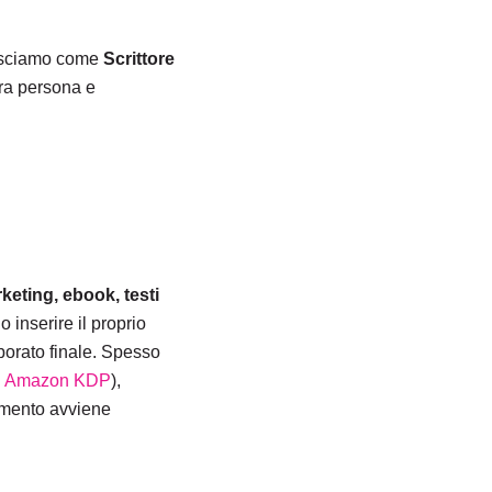
onosciamo come
Scrittore
tra persona e
rketing, ebook, testi
 inserire il proprio
aborato finale. Spesso
u
Amazon KDP
),
gamento avviene