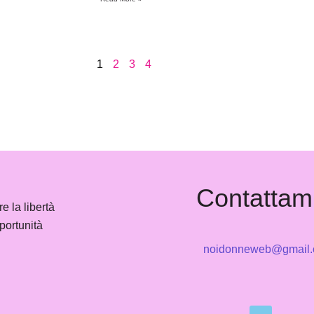
1
2
3
4
Contattam
e la libertà
portunità
noidonneweb@gmail