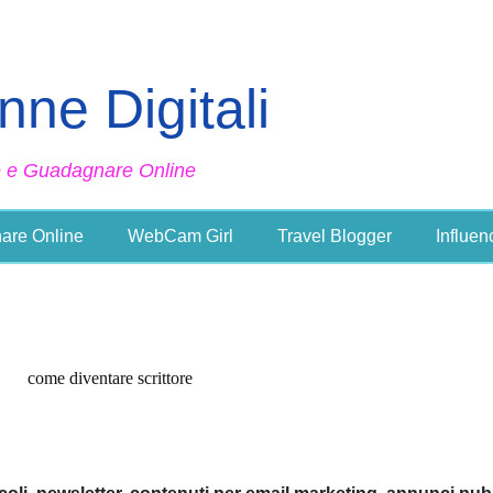
ne Digitali
e e Guadagnare Online
are Online
WebCam Girl
Travel Blogger
Influen