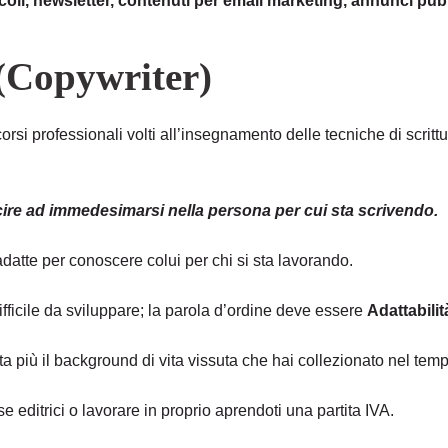
ticoli, newsletter, contenuti per email marketing, annunci pubb
 (Copywriter)
si professionali volti all’insegnamento delle tecniche di scrit
uscire ad immedesimarsi nella persona per cui sta scrivendo.
 adatte per conoscere colui per chi si sta lavorando.
difficile da sviluppare; la parola d’ordine deve essere
Adattabilit
ta più il background di vita vissuta che hai collezionato nel tem
se editrici o lavorare in proprio aprendoti una partita IVA.