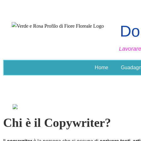
Don
Lavorar
Home
Guadagn
come diventare uno scrittore
Chi è il Copywriter?