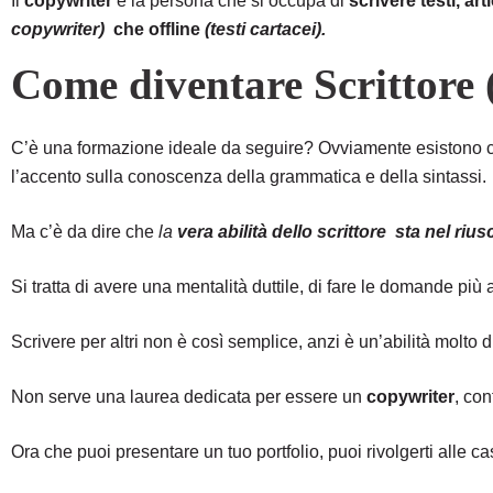
Il
copywriter
è la persona che si occupa di
scrivere testi, ar
copywriter)
che offline
(testi cartacei).
Come diventare Scrittore
C’è una formazione ideale da seguire? Ovviamente esistono cor
l’accento sulla conoscenza della grammatica e della sintassi.
Ma c’è da dire che
la
vera abilità dello scrittore sta nel ri
Si tratta di avere una mentalità duttile, di fare le domande più
Scrivere per altri non è così semplice, anzi è un’abilità molto 
Non serve una laurea dedicata per essere un
copywriter
, con
Ora che puoi presentare un tuo portfolio, puoi rivolgerti alle ca