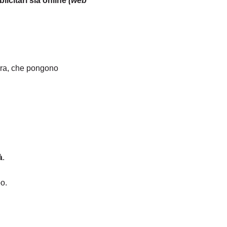
licitari sia online
(web
tura, che pongono
à
.
po.