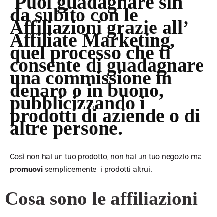
Puoi guadagnare sin
da subito con le
Affiliazioni grazie all’
Affiliate Marketing,
quel processo che ti
consente di guadagnare
una commissione in
denaro o in buono,
pubblicizzando i
prodotti di aziende o di
altre persone.
Così non hai un tuo prodotto, non hai un tuo negozio ma
promuovi
semplicemente i prodotti altrui.
Cosa sono le affiliazioni